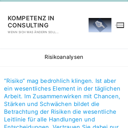
Zum
Inhalt
KOMPETENZ IN
springen
CONSULTING
WENN SICH WAS ÄNDERN SOLL…
Suchen nach:
Risikoanalysen
“Risiko“ mag bedrohlich klingen. Ist aber
ein wesentliches Element in der täglichen
Arbeit. Im Zusammenwirken mit Chancen,
Stärken und Schwächen bildet die
Suchen
Betrachtung der Risiken die wesentliche
nach:
Leitlinie für alle Handlungen und
Willkommen in Ihre Zukunft!
Entscheidungen. Vertrauen Sie dabei nur